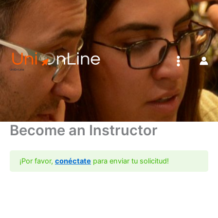
Ir
al
contenido
UniOnLine
Become an Instructor
¡Por favor,
conéctate
para enviar tu solicitud!