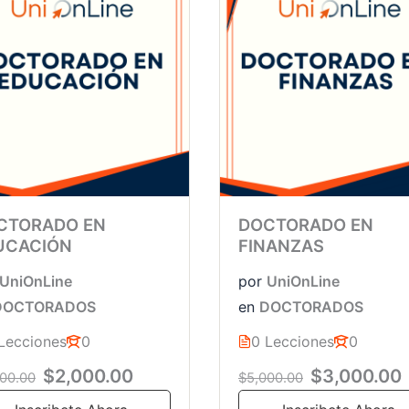
CTORADO EN
DOCTORADO EN
UCACIÓN
FINANZAS
UniOnLine
por
UniOnLine
DOCTORADOS
en
DOCTORADOS
Lecciones
0
0 Lecciones
0
$2,000.00
$3,000.00
00.00
$5,000.00