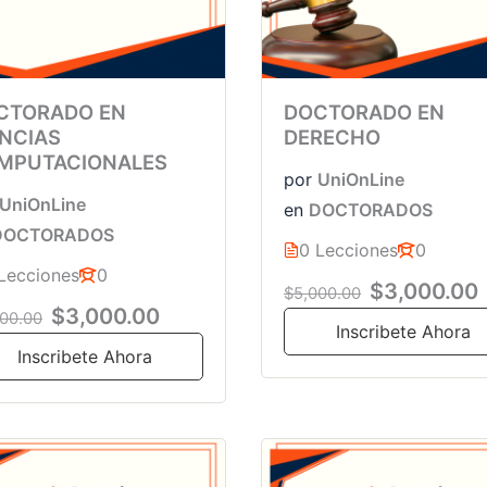
CTORADO EN
DOCTORADO EN
ENCIAS
DERECHO
MPUTACIONALES
por
UniOnLine
UniOnLine
en
DOCTORADOS
DOCTORADOS
0 Lecciones
0
Lecciones
0
$3,000.00
$5,000.00
$3,000.00
00.00
Inscribete Ahora
Inscribete Ahora