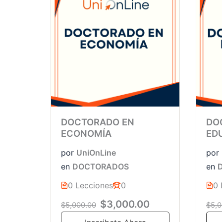
DOCTORADO EN
DO
ECONOMÍA
ED
por
UniOnLine
por
en
DOCTORADOS
en
0 Lecciones
0
0 
$3,000.00
$5,000.00
$5,0