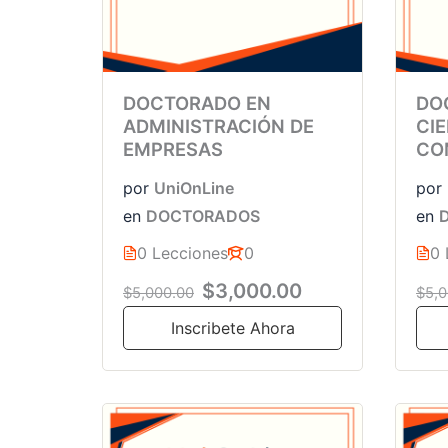
DOCTORADO EN
DO
ADMINISTRACIÓN DE
CI
EMPRESAS
CO
por
UniOnLine
por
en
DOCTORADOS
en
0 Lecciones
0
0 
$3,000.00
$5,000.00
$5,0
Inscribete Ahora