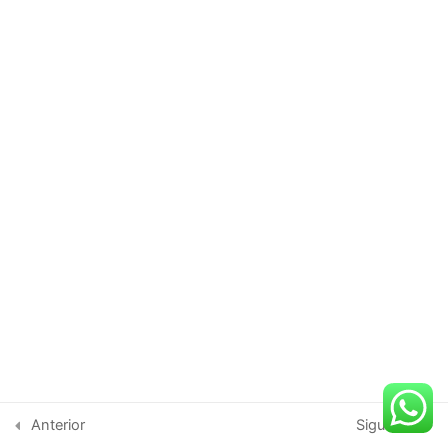
Módulo 4: Herramientas
3
Digitales en Marketing
Político
Módulo 5: Investigación de
3
Mercado en Política
Módulo 6: Legislación y
3
Normativas
Módulo 7: Casos Prácticos
3
y Estudios de Caso
Copyright © 2026 UniOnLine | Desarrollado por UniOnLine
Módulo 8: Proyecto Final
3
Anterior
Siguiente