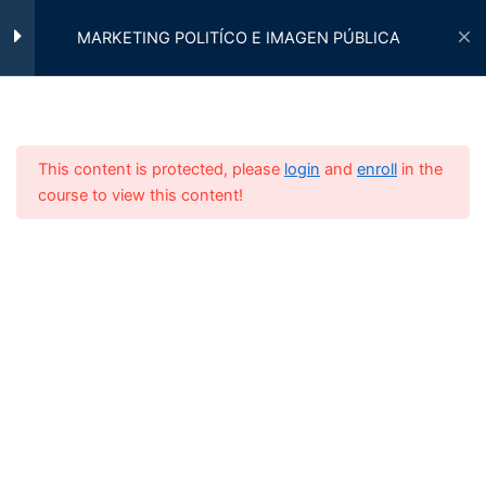
Ir
al
MARKETING POLITÍCO E IMAGEN PÚBLICA
Módulo 2: Comunicación
3
contenido
Política
Estrategias de comunicación en
UniOnLine
This content is protected, please
campañas políticas.
login
and
enroll
in the
course to view this content!
Gestión de la comunicación de
crisis.
Inicio
OFERTA ACADÉMICA
DIPLOMADOS
Herramientas y canales de
comunicación política.
5 Horas
Módulo 3: Gestión de
3
Imagen Pública