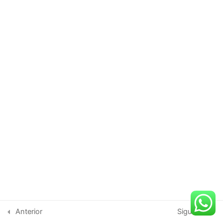
Módulo 4: Herramientas
3
Digitales en Marketing
Político
Módulo 5: Investigación de
3
Mercado en Política
Módulo 6: Legislación y
3
Normativas
Módulo 7: Casos Prácticos
3
y Estudios de Caso
Copyright © 2026 UniOnLine | Desarrollado por UniOnLine
Módulo 8: Proyecto Final
3
Anterior
Siguiente