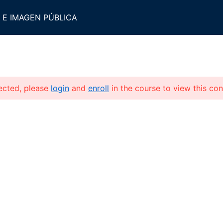
 E IMAGEN PÚBLICA
NOSOTROS
LICENCIATURAS
MAESTRÍAS
DOCT
tected, please
login
and
enroll
in the course to view this con