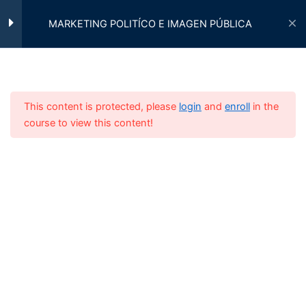
Ir
Marketing Político
al
MARKETING POLITÍCO E IMAGEN PÚBLICA
contenido
Módulo 2: Comunicación
3
Política
UniOnLine
This content is protected, please
login
and
enroll
in the
Módulo 3: Gestión de
3
course to view this content!
Imagen Pública
Módulo 4: Herramientas
3
Inicio
OFERTA ACADÉMICA
DIPLOMADOS
Digitales en Marketing
Político
Módulo 5: Investigación de
3
Mercado en Política