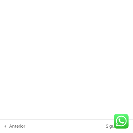
Módulo 6: Legislación y
3
Normativas
Marco legal del marketing
político.
Regulaciones sobre publicidad
electoral.
Ética y legalidad en el marketing
político.
Módulo 7: Casos Prácticos
3
y Estudios de Caso
Copyright © 2026 UniOnLine | Desarrollado por UniOnLine
Módulo 8: Proyecto Final
3
Anterior
Siguiente